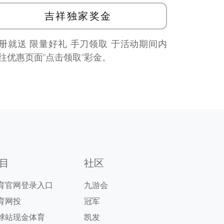
吉祥独家奖金
册就送 限量好礼 手刀领取 于活动期间内
往优惠页面”点击领取”彩金。
目
社区
育官网登录入口
九游会
育网投
冠军
球站现金体育
凯发