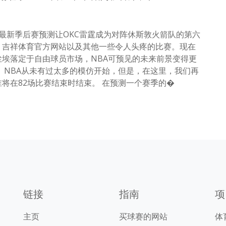
的最新季后赛预测让OKC雷霆成为对阵休斯敦火箭队的第六
，吉祥体育官方网站以及其他一些令人头疼的比赛。现在
尘埃落定于自由球员市场，NBA可预见的未来前景变得更
。 NBA从未有过太多的模仿开始，但是，在这里，我们再
谁将在82场比赛结束时结束。 在预测一个赛季的�
链接
指南
项
主页
买球赛的网站
体