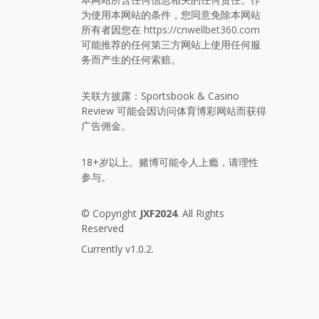
为使用本网站的条件，您同意免除本网站
所有者因您在
https://cnwellbet360.com
可能推荐的任何第三方网站上使用任何服
务而产生的任何索赔。
关联方披露：Sportsbook & Casino
Review 可能会因访问体育博彩网站而获得
广告佣金。
18+岁以上。赌博可能令人上瘾，请理性
参与。
© Copyright
JXF2024
. All Rights
Reserved
Currently v1.0.2.