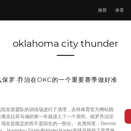
推荐
体育
oklahoma city thunder
么保罗·乔治在OKC的一个重要赛季做好准
法院在雷霆队的训练场进行了清理，吉祥体育官方网站因
在俄克拉荷马城的第一年就进入了一个房间。保罗乔治没
现在是既定的而不是陌生的一部分。 在房间里，Dennis
der，Hamidou Diallo和Abdel Nader等球员获得了雷霆旅