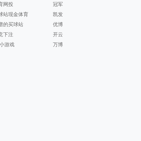
育网投
冠军
球站现金体育
凯发
谱的买球站
优博
竞下注
开云
g小游戏
万博