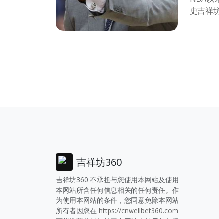
史吉祥
吉祥坊360
吉祥坊360 不承担与您使用本网站及使用
本网站所含任何信息相关的任何责任。作
为使用本网站的条件，您同意免除本网站
所有者因您在
https://cnwellbet360.com