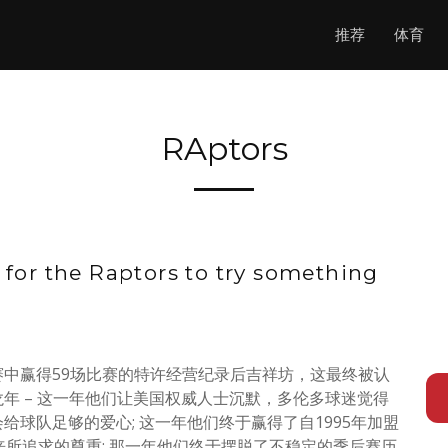
推荐
体育
RAptors
for the Raptors to try something
赛中赢得59场比赛的特许经营纪录后吉祥坊，这最终被认
年 – 这一年他们让美国权威人士沉默，多伦多球迷觉得
给球队足够的爱心; 这一年他们终于赢得了自1995年加盟
来所追求的尊重; 那一年他们终于摆脱了不稳定的季后赛历