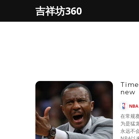
吉祥坊360
Time 
new
NBA
在常规
为是猛龙
永远不会
NBA以