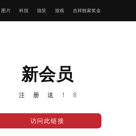
图片
科技
搞笑
游戏
吉祥独家奖金
新会员
注册送18
访问此链接