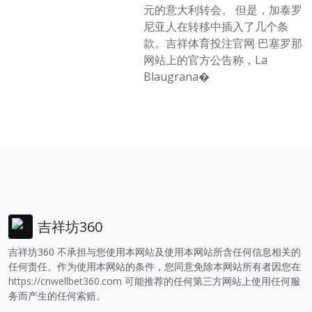
元的意大利转会。 但是，加泰罗
尼亚人在转移中插入了几个条
款。吉祥体育投注官网 巴塞罗那
网站上的官方公告称，La
Blaugrana�
吉祥坊360
吉祥坊360 不承担与您使用本网站及使用本网站所含任何信息相关的
任何责任。作为使用本网站的条件，您同意免除本网站所有者因您在
https://cnwellbet360.com
可能推荐的任何第三方网站上使用任何服
务而产生的任何索赔。