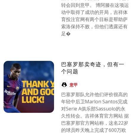
转会回到意甲。 博阿滕在这项运
动中取得了成功的开局，吉祥体
育投注官网有两个目标是帮助萨
索洛保持不败，但他们透露还有
足�
巴塞罗那卖奇迹，但有一
个问题
意甲
巴塞罗那队允许他们评价很高的
年轻中后卫Marlon Santos完成
对Serie A俱乐部Sassuolo的永
久性转会。吉祥体育官方网站 据
巴塞罗那官方网站称，这名22岁
的球员昨天晚上完成了600万欧