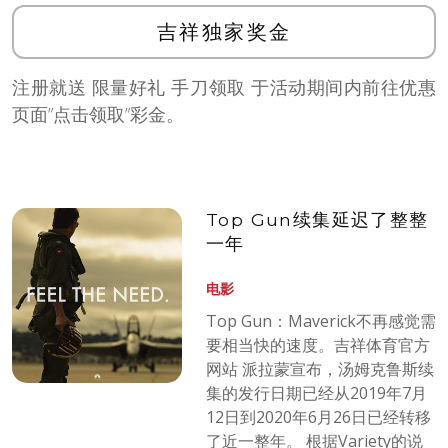
吉祥独家奖金
注册就送 限量好礼 手刀领取 于活动期间内前往优惠
页面”点击领取”彩金。
Top Gun续集延迟了整整
一年
电影
Top Gun：Maverick不再感觉需
要相当快的速度。吉祥体育官方
网站 派拉蒙宣布，汤姆克鲁斯续
集的发行日期已经从2019年7月
12日到2020年6月26日已经转移
了近一整年。 根据Variety的说