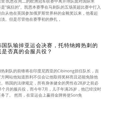
哈里·凯恩在周二的欧洲冠军联赛中离开球队面对国际米
将是“疯狂的”。凯恩本赛季在马刺队的五场英超比赛中打入
但自从他在英国参加俄罗斯世界杯的金靴奖以来，他看起
黯淡。但是尽管他在赛季初的挣扎，
韩国队输掉亚运会决赛，托特纳姆热刺的
民是否真的会服兵役？
热刺队的前锋将在印度尼西亚的Cibinong担任队长，吉
官方网站他知道胜利不仅会让他取得奖杯而且还能免除他
役。韩国的法律规定，所有身体健全的男性在28岁之前必
1个月的服兵役，而今年7月，儿子年满26岁，他已经没时
务了。 然而，在亚运会上赢得金牌将使Son免