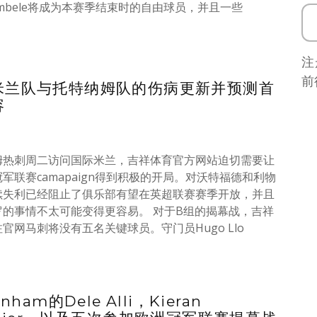
mbele将成为本赛季结束时的自由球员，并且一些
注
前
米兰队与托特纳姆队的伤病更新并预测首
容
姆热刺周二访问国际米兰，吉祥体育官方网站迫切需要让
军联赛camapaign得到积极的开局。对沃特福德和利物
续失利已经阻止了俱乐部有望在英超联赛赛季开放，并且
罗的事情不太可能变得更容易。 对于B组的揭幕战，吉祥
官网马刺将没有五名关键球员。守门员Hugo Llo
enham的Dele Alli，Kieran