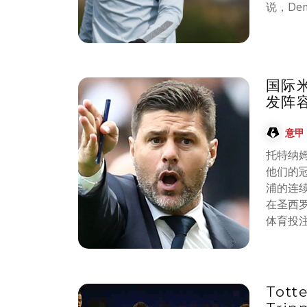
说，De
国际
发阵
意甲
托特纳
他们的冠
浦的连
在圣西
体育投注
Tott