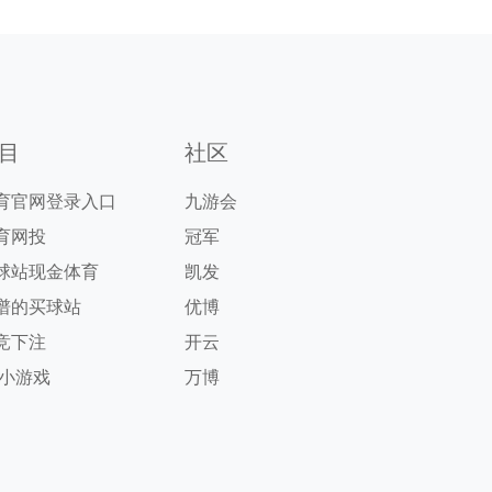
目
社区
育官网登录入口
九游会
育网投
冠军
球站现金体育
凯发
谱的买球站
优博
竞下注
开云
g小游戏
万博