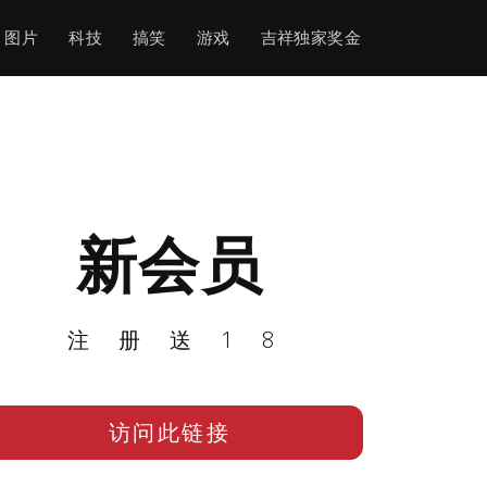
图片
科技
搞笑
游戏
吉祥独家奖金
新会员
注册送18
访问此链接