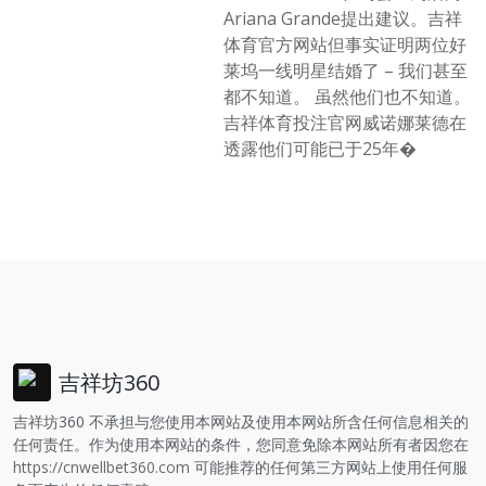
Ariana Grande提出建议。吉祥
体育官方网站但事实证明两位好
莱坞一线明星结婚了 – 我们甚至
都不知道。 虽然他们也不知道。
吉祥体育投注官网威诺娜莱德在
透露他们可能已于25年�
吉祥坊360
吉祥坊360 不承担与您使用本网站及使用本网站所含任何信息相关的
任何责任。作为使用本网站的条件，您同意免除本网站所有者因您在
https://cnwellbet360.com
可能推荐的任何第三方网站上使用任何服