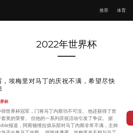
推荐
体育
2022年世界杯
露，埃梅里对马丁的庆祝不满，希望尽快
他
世界杯
夺得世界杯冠军，门将马丁内斯功不可没。 他还获得了世
手套奖的荣誉。 但他的一系列庆祝活动引发了争议。 据
Tbible报道，阿斯顿维拉俱乐部对马丁内斯非常不满，主帅
也急于出售马丁内斯。 据媒体透露，埃梅里并不想与马丁