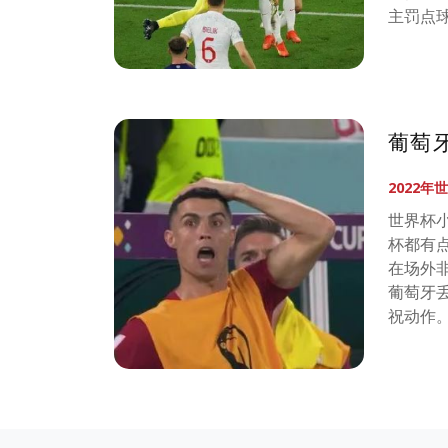
主罚点球
葡萄
2022年
世界杯小
杯都有
在场外非
葡萄牙
祝动作