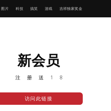
图片
科技
搞笑
游戏
吉祥独家奖金
新会员
注册送18
访问此链接