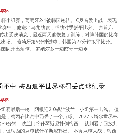
世界杯
杯小组赛，葡萄牙2-1被韩国逆转。 C罗首发出战，表现
 比赛中，他送出乌龙助攻，帮助对手扳平比分。 赛前几
罗传出受伤消息，最近两天他恢复了训练，对阵韩国的比赛
出场。 葡萄牙第5分钟进球，韩国第27分钟扳平比分。
韩国队开出角球。 罗纳尔多一边防守一边�
2罚不中 梅西追平世界杯罚丢点球纪录
世界杯
组赛最后一轮，阿根廷2-0战胜波兰，小组第一出线。 值
是，梅西在比赛中罚丢了一个点球。 2022卡塔尔世界杯
第39分钟，波兰门将什琴斯尼扑倒梅西。 裁判看了回放判
刑，但梅西的点球被什琴斯尼扑出。 不算点球大战，梅西