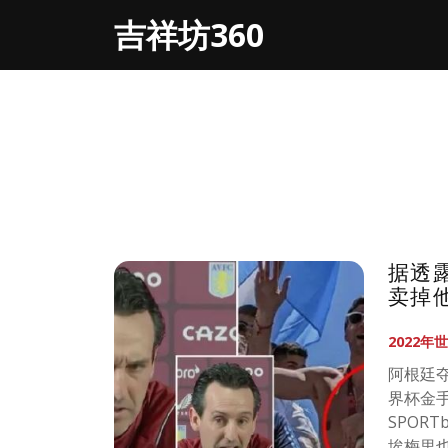
吉祥坊360
据透
卖掉
2022年
阿根廷
界杯金
SPOR
埃梅里