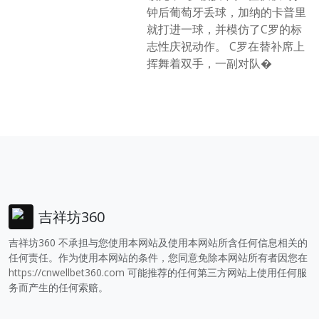
钟后葡萄牙丢球，加纳的卡普里
就打进一球，并模仿了C罗的标
志性庆祝动作。 C罗在替补席上
挥舞着双手，一副对队�
吉祥坊360
吉祥坊360 不承担与您使用本网站及使用本网站所含任何信息相关的
任何责任。作为使用本网站的条件，您同意免除本网站所有者因您在
https://cnwellbet360.com
可能推荐的任何第三方网站上使用任何服
务而产生的任何索赔。