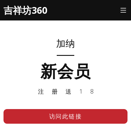
吉祥坊360
加纳
新会员
注册送18
访问此链接