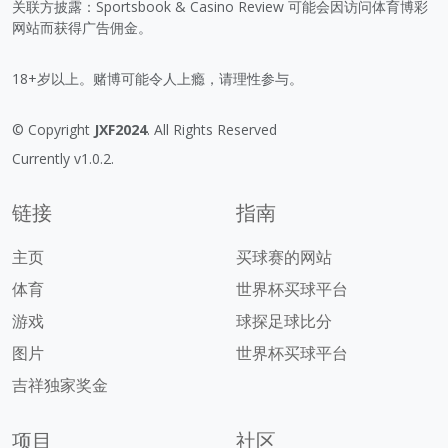
关联方披露：Sportsbook & Casino Review 可能会因访问体育博彩
网站而获得广告佣金。
18+岁以上。赌博可能令人上瘾，请理性参与。
© Copyright
JXF2024
. All Rights Reserved
Currently v1.0.2.
链接
指南
主页
买球赛的网站
体育
世界杯买球平台
游戏
球探足球比分
图片
世界杯买球平台
吉祥独家奖金
项目
社区