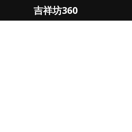
吉祥坊360
今天
江的