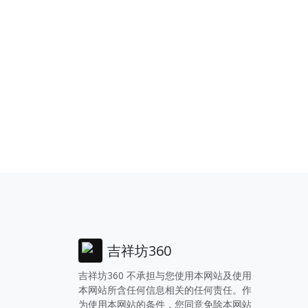
秀秀BoLoli刘依依性感内衣照
图片
【WELLBET吉祥坊：报道】 秀秀博洛丽
加上那微笑的双唇，看起来相当甜美; 丰满
掩饰自己的巨大。 吉祥坊手机官网想要了解更多吉
1
2
下一页 >
吉祥坊360
吉祥坊360 不承担与您使用本网站及使用
本网站所含任何信息相关的任何责任。作
为使用本网站的条件，您同意免除本网站