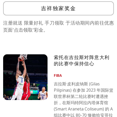
吉祥独家奖金
注册就送 限量好礼 手刀领取 于活动期间内前往优惠
页面”点击领取”彩金。
索托在吉拉斯对阵意大利
的比赛中保持信心
FIBA
吉拉斯·皮利皮纳斯 (Gilas
Pilipinas) 在参加 2023 年国际篮
联世界杯第二轮比赛时遭遇挫
折，在斯玛特阿拉内塔体育馆
(Smart Araneta Coliseum) 的 A
组比赛中以 80-70 惨败给安哥拉