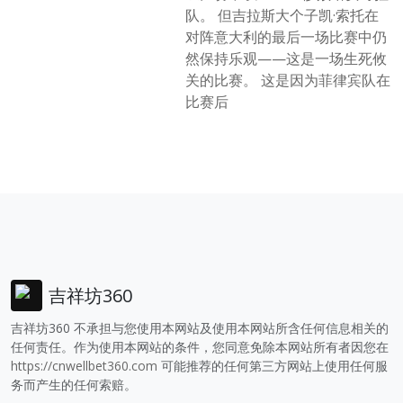
队。 但吉拉斯大个子凯·索托在
对阵意大利的最后一场比赛中仍
然保持乐观——这是一场生死攸
关的比赛。 这是因为菲律宾队在
比赛后
吉祥坊360
吉祥坊360 不承担与您使用本网站及使用本网站所含任何信息相关的
任何责任。作为使用本网站的条件，您同意免除本网站所有者因您在
https://cnwellbet360.com
可能推荐的任何第三方网站上使用任何服
务而产生的任何索赔。