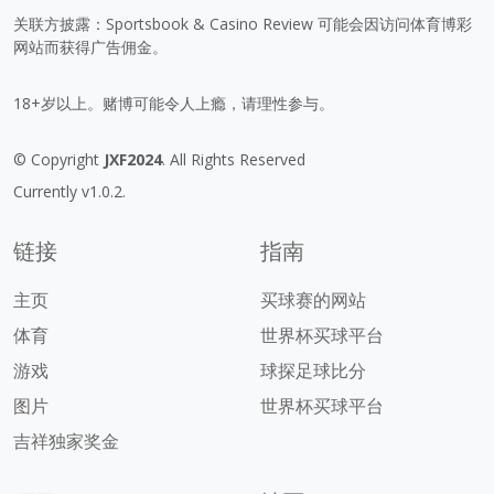
关联方披露：Sportsbook & Casino Review 可能会因访问体育博彩
网站而获得广告佣金。
18+岁以上。赌博可能令人上瘾，请理性参与。
© Copyright
JXF2024
. All Rights Reserved
Currently v1.0.2.
链接
指南
主页
买球赛的网站
体育
世界杯买球平台
游戏
球探足球比分
图片
世界杯买球平台
吉祥独家奖金