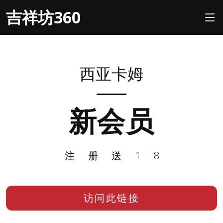
吉祥坊360
西亚卡姆
新会员
注册送18
访问此链接