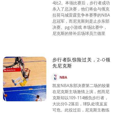
4比2。本场比赛后，步行者成功
杀入了总决赛，他们将会与俄克
拉荷马城雷霆竞争本赛季的NBA
总冠军，而尼克斯则是止步东部
决赛。pg小游戏 本场比赛中，
尼克斯的替补后场球员兰德里
步行者队惊险过关，2-0领
先尼克斯
NBA
凯发NBA东部决赛第二场的较量
在尼克斯主场激情上演，然而尼
克斯却以109-114憾负步行者，
大比分0-2落后，球队处境岌岌
可危。此役过后，尼克斯主教练