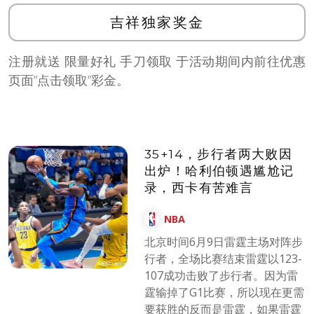
吉祥独家奖金
注册就送 限量好礼 手刀领取 于活动期间内前往优惠
页面”点击领取”彩金。
35+14，步行者两大败因
出炉！哈利伯顿遇尴尬记
录，西卡有苦难言
NBA
北京时间6月9日雷霆主场对阵步
行者，全场比赛结束雷霆以123-
107成功击败了步行者。因为雷
霆输掉了G1比赛，所以现在更需
要获胜的反而是雷霆，如果雷霆