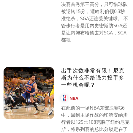
决赛首秀第三高分，只可惜球队
被逆转15分，遭哈利伯顿0.3秒
准绝杀，SGA还连丢关键球。 不
管步行者是用内史密斯防SGA还
是让内姆布哈德去对SGA，SGA
都视
出手次数非常有限！尼克
斯为什么不给强力投手多
一些机会呢？
NBA
在此前的一场NBA东部决赛G6
中，回到主场作战的印第安纳步
行者以125比108完胜了纽约尼克
斯，将系列赛的总比分锁定在了