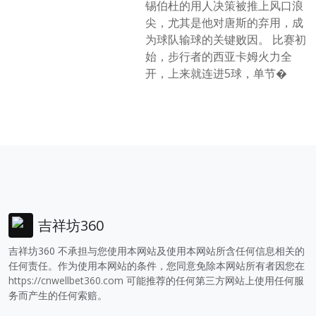
锡伯杜的用人决策被推上风口浪
尖，尤其是他对唐斯的弃用，成
为球队输球的关键败因。 比赛初
始，步行者的西亚卡姆火力全
开，上来就连进5球，单节�
吉祥坊360
吉祥坊360 不承担与您使用本网站及使用本网站所含任何信息相关的
任何责任。作为使用本网站的条件，您同意免除本网站所有者因您在
https://cnwellbet360.com
可能推荐的任何第三方网站上使用任何服
务而产生的任何索赔。